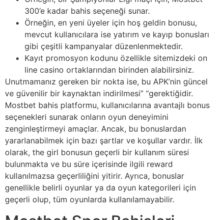
300’e kadar bahis seçeneği sunar.
Örneğin, en yeni üyeler için hoş geldin bonusu,
mevcut kullanıcılara ise yatırım ve kayıp bonusları
gibi çeşitli kampanyalar düzenlenmektedir.
Kayıt promosyon kodunu özellikle sitemizdeki on
line casino ortaklarından birinden alabilirsiniz.
Unutmamanız gereken bir nokta ise, bu APK’nin güncel
ve güvenilir bir kaynaktan indirilmesi” “gerektiğidir.
Mostbet bahis platformu, kullanıcılarına avantajlı bonus
seçenekleri sunarak onların oyun deneyimini
zenginleştirmeyi amaçlar. Ancak, bu bonuslardan
yararlanabilmek için bazı şartlar ve koşullar vardır. İlk
olarak, the girl bonusun geçerli bir kullanım süresi
bulunmakta ve bu süre içerisinde ilgili reward
kullanılmazsa geçerliliğini yitirir. Ayrıca, bonuslar
genellikle belirli oyunlar ya da oyun kategorileri için
geçerli olup, tüm oyunlarda kullanılamayabilir.