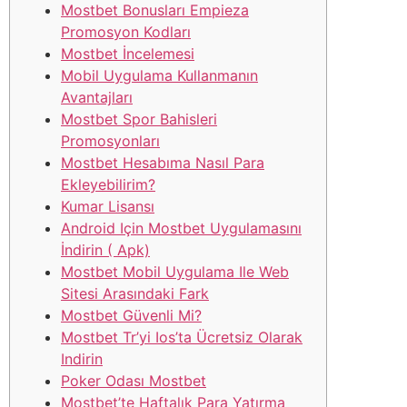
Mostbet Bonusları Empieza
Promosyon Kodları
Mostbet İncelemesi
Mobil Uygulama Kullanmanın
Avantajları
Mostbet Spor Bahisleri
Promosyonları
Mostbet Hesabıma Nasıl Para
Ekleyebilirim?
Kumar Lisansı
Android Için Mostbet Uygulamasını
İndirin ( Apk)
Mostbet Mobil Uygulama Ile Web
Sitesi Arasındaki Fark
Mostbet Güvenli Mi?
Mostbet Tr’yi Ios’ta Ücretsiz Olarak
Indirin
Poker Odası Mostbet
Mostbet’te Haftalık Para Yatırma