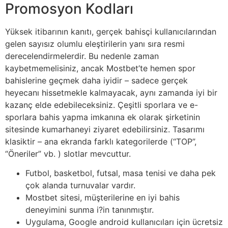
Promosyon Kodları
Yüksek itibarının kanıtı, gerçek bahisçi kullanıcılarından
gelen sayısız olumlu eleştirilerin yanı sıra resmi
derecelendirmelerdir. Bu nedenle zaman
kaybetmemelisiniz, ancak Mostbet’te hemen spor
bahislerine geçmek daha iyidir – sadece gerçek
heyecanı hissetmekle kalmayacak, aynı zamanda iyi bir
kazanç elde edebileceksiniz. Çeşitli sporlara ve e-
sporlara bahis yapma imkanına ek olarak şirketinin
sitesinde kumarhaneyi ziyaret edebilirsiniz. Tasarımı
klasiktir – ana ekranda farklı kategorilerde (“TOP”,
“Öneriler” vb. ) slotlar mevcuttur.
Futbol, ​​basketbol, ​​futsal, masa tenisi ve daha pek
çok alanda turnuvalar vardır.
Mostbet sitesi, müşterilerine en iyi bahis
deneyimini sunma i?in tanınmıştır.
Uygulama, Google android kullanıcıları için ücretsiz