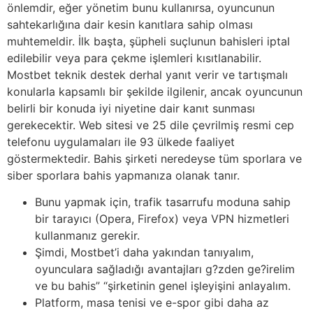
önlemdir, eğer yönetim bunu kullanırsa, oyuncunun
sahtekarlığına dair kesin kanıtlara sahip olması
muhtemeldir. İlk başta, şüpheli suçlunun bahisleri iptal
edilebilir veya para çekme işlemleri kısıtlanabilir.
Mostbet teknik destek derhal yanıt verir ve tartışmalı
konularla kapsamlı bir şekilde ilgilenir, ancak oyuncunun
belirli bir konuda iyi niyetine dair kanıt sunması
gerekecektir. Web sitesi ve 25 dile çevrilmiş resmi cep
telefonu uygulamaları ile 93 ülkede faaliyet
göstermektedir. Bahis şirketi neredeyse tüm sporlara ve
siber sporlara bahis yapmanıza olanak tanır.
Bunu yapmak için, trafik tasarrufu moduna sahip
bir tarayıcı (Opera, Firefox) veya VPN hizmetleri
kullanmanız gerekir.
Şimdi, Mostbet’i daha yakından tanıyalım,
oyunculara sağladığı avantajları g?zden ge?irelim
ve bu bahis” “şirketinin genel işleyişini anlayalım.
Platform, masa tenisi ve e-spor gibi daha az