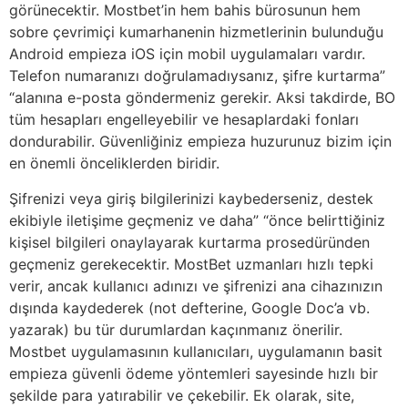
görünecektir. Mostbet’in hem bahis bürosunun hem
sobre çevrimiçi kumarhanenin hizmetlerinin bulunduğu
Android empieza iOS için mobil uygulamaları vardır.
Telefon numaranızı doğrulamadıysanız, şifre kurtarma”
“alanına e-posta göndermeniz gerekir. Aksi takdirde, BO
tüm hesapları engelleyebilir ve hesaplardaki fonları
dondurabilir. Güvenliğiniz empieza huzurunuz bizim için
en önemli önceliklerden biridir.
Şifrenizi veya giriş bilgilerinizi kaybederseniz, destek
ekibiyle iletişime geçmeniz ve daha” “önce belirttiğiniz
kişisel bilgileri onaylayarak kurtarma prosedüründen
geçmeniz gerekecektir. MostBet uzmanları hızlı tepki
verir, ancak kullanıcı adınızı ve şifrenizi ana cihazınızın
dışında kaydederek (not defterine, Google Doc’a vb.
yazarak) bu tür durumlardan kaçınmanız önerilir.
Mostbet uygulamasının kullanıcıları, uygulamanın basit
empieza güvenli ödeme yöntemleri sayesinde hızlı bir
şekilde para yatırabilir ve çekebilir. Ek olarak, site,