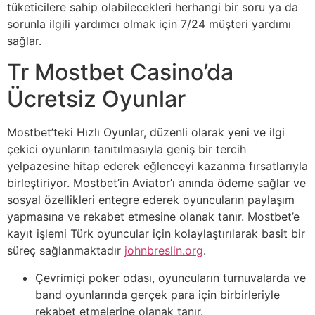
tüketicilere sahip olabilecekleri herhangi bir soru ya da
sorunla ilgili yardımcı olmak için 7/24 müşteri yardımı
sağlar.
Tr Mostbet Casino’da
Ücretsiz Oyunlar
Mostbet’teki Hızlı Oyunlar, düzenli olarak yeni ve ilgi
çekici oyunların tanıtılmasıyla geniş bir tercih
yelpazesine hitap ederek eğlenceyi kazanma fırsatlarıyla
birleştiriyor. Mostbet’in Aviator’ı anında ödeme sağlar ve
sosyal özellikleri entegre ederek oyuncuların paylaşım
yapmasına ve rekabet etmesine olanak tanır. Mostbet’e
kayıt işlemi Türk oyuncular için kolaylaştırılarak basit bir
süreç sağlanmaktadır
johnbreslin.org
.
Çevrimiçi poker odası, oyuncuların turnuvalarda ve
band oyunlarında gerçek para için birbirleriyle
rekabet etmelerine olanak tanır.