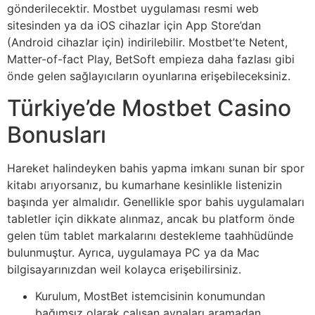
gönderilecektir. Mostbet uygulaması resmi web
sitesinden ya da iOS cihazlar için App Store’dan
(Android cihazlar için) indirilebilir. Mostbet’te Netent,
Matter-of-fact Play, BetSoft empieza daha fazlası gibi
önde gelen sağlayıcıların oyunlarına erişebileceksiniz.
Türkiye’de Mostbet Casino
Bonusları
Hareket halindeyken bahis yapma imkanı sunan bir spor
kitabı arıyorsanız, bu kumarhane kesinlikle listenizin
başında yer almalıdır. Genellikle spor bahis uygulamaları
tabletler için dikkate alınmaz, ancak bu platform önde
gelen tüm tablet markalarını destekleme taahhüdünde
bulunmuştur. Ayrıca, uygulamaya PC ya da Mac
bilgisayarınızdan weil kolayca erişebilirsiniz.
Kurulum, MostBet istemcisinin konumundan
bağımsız olarak çalışan aynaları aramadan