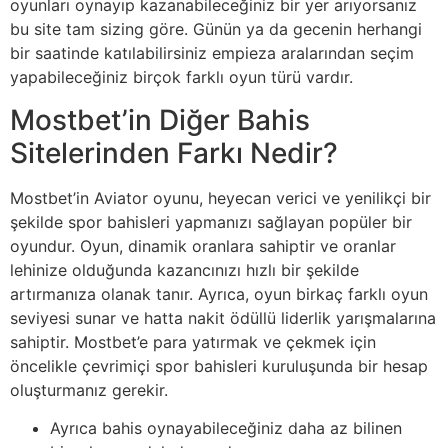
oyunları oynayıp kazanabileceğiniz bir yer arıyorsanız
bu site tam sizing göre. Günün ya da gecenin herhangi
bir saatinde katılabilirsiniz empieza aralarından seçim
yapabileceğiniz birçok farklı oyun türü vardır.
Mostbet’in Diğer Bahis
Sitelerinden Farkı Nedir?
Mostbet’in Aviator oyunu, heyecan verici ve yenilikçi bir
şekilde spor bahisleri yapmanızı sağlayan popüler bir
oyundur. Oyun, dinamik oranlara sahiptir ve oranlar
lehinize olduğunda kazancınızı hızlı bir şekilde
artırmanıza olanak tanır. Ayrıca, oyun birkaç farklı oyun
seviyesi sunar ve hatta nakit ödüllü liderlik yarışmalarına
sahiptir. Mostbet’e para yatırmak ve çekmek için
öncelikle çevrimiçi spor bahisleri kuruluşunda bir hesap
oluşturmanız gerekir.
Ayrıca bahis oynayabileceğiniz daha az bilinen