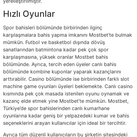
yerelleştirilmiştir.
Hızlı Oyunlar
Spor bahisleri bölümünde birbirinden ilginç
karşılaşmalara bahis yapma imkanını Mostbet’te bulmak
mümkün. Futbol ve basketbol dışında dövüş
sanatlarından batmintona kadar pek çok spor
karşılaşmasına, yüksek oranlar Mostbet bahis
bölümünde. Ayrıca, tercih eden üyeler canlı bahis
bölümünde kombine kuponlar yaparak kazançlarını
arttırabilir. Casino bölümünde ise birbirinden farklı slot
machine game oyunları üyeleri beklemekte. Canlı casino
kısmında pek çok masada istenilen oyunu oynamak ve
kazanç elde etmek yine Mostbet’te mümkün. Mostbet,
Türkiye’de spor bahislerinden canlı kumarhane
oyunlarına kadar geniş bir yelpazedeki kumar ve bahis
seçeneklerini arayan kullanıcılar için ideal bir tercihtir.
Ayrıca tüm düzenli kullanıcıların bu şirketin sitesindeki