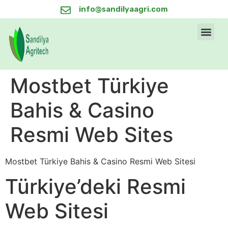
info@sandilyaagri.com
Mostbet Türkiye
Bahis & Casino
Resmi Web Sites
Mostbet Türkiye Bahis & Casino Resmi Web Sitesi
Türkiye’deki Resmi
Web Sitesi