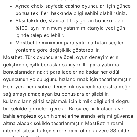
Ayrıca choix sayfada casino oyuncuları için güncel
bonus teklifleri hakkında bilgi sahibi olabilirsiniz.
Aksi takdirde, standart hoş geldin bonusu olan
%100, aynı minimum yatırım miktarıyla yedi gün
içinde talep edilebilir.
Mostbet’te minimum para yatırma tutarı seçilen
yönteme göre değişiklik gösterebilir.
Mostbet, Türk oyunculara özel, oyun deneyimlerini
geliştiren çeşitli bonuslar sunuyor. İlk para yatırma
bonuslarından nakit para iadelerine kadar her ödül,
oyuncunun yolculuğunu hızlandırmak için tasarlanmıştır.
Hem yeni hem sobre deneyimli oyunculara ekstra değer
sağlamayı amaçlayan bu bonuslara erişilebilir.
Kullanıcıların girişi sağlamak için kimlik bilgilerini doğru
bir şekilde girmeleri gerekir. Bu süreç hızlı olacak ve
bahis empieza oyun hizmetlerine anında erişimi güvence
altına alacak şekilde tasarlanmıştır. MostBet’in resmi
internet sitesi Türkçe sobre dahil olmak üzere 38 dilde