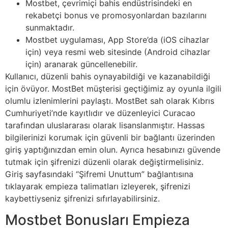
Mostbet, çevrimiçi bahis endüstrisindeki en
rekabetçi bonus ve promosyonlardan bazılarını
sunmaktadır.
Mostbet uygulaması, App Store’da (iOS cihazlar
için) veya resmi web sitesinde (Android cihazlar
için) aranarak güncellenebilir.
Kullanıcı, düzenli bahis oynayabildiği ve kazanabildiği
için övüyor. MostBet müşterisi geçtiğimiz ay oyunla ilgili
olumlu izlenimlerini paylaştı. MostBet sah olarak Kıbrıs
Cumhuriyeti’nde kayıtlıdır ve düzenleyici Curacao
tarafından uluslararası olarak lisanslanmıştır. Hassas
bilgilerinizi korumak için güvenli bir bağlantı üzerinden
giriş yaptığınızdan emin olun. Ayrıca hesabınızı güvende
tutmak için şifrenizi düzenli olarak değiştirmelisiniz.
Giriş sayfasındaki “Şifremi Unuttum” bağlantısına
tıklayarak empieza talimatları izleyerek, şifrenizi
kaybettiyseniz şifrenizi sıfırlayabilirsiniz.
Mostbet Bonusları Empieza