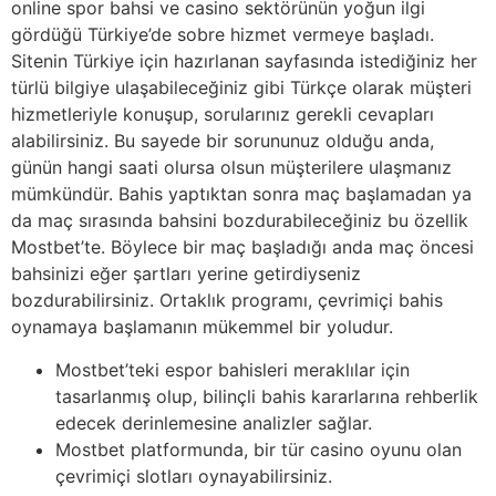
online spor bahsi ve casino sektörünün yoğun ilgi
gördüğü Türkiye’de sobre hizmet vermeye başladı.
Sitenin Türkiye için hazırlanan sayfasında istediğiniz her
türlü bilgiye ulaşabileceğiniz gibi Türkçe olarak müşteri
hizmetleriyle konuşup, sorularınız gerekli cevapları
alabilirsiniz. Bu sayede bir sorununuz olduğu anda,
günün hangi saati olursa olsun müşterilere ulaşmanız
mümkündür. Bahis yaptıktan sonra maç başlamadan ya
da maç sırasında bahsini bozdurabileceğiniz bu özellik
Mostbet’te. Böylece bir maç başladığı anda maç öncesi
bahsinizi eğer şartları yerine getirdiyseniz
bozdurabilirsiniz. Ortaklık programı, çevrimiçi bahis
oynamaya başlamanın mükemmel bir yoludur.
Mostbet’teki espor bahisleri meraklılar için
tasarlanmış olup, bilinçli bahis kararlarına rehberlik
edecek derinlemesine analizler sağlar.
Mostbet platformunda, bir tür casino oyunu olan
çevrimiçi slotları oynayabilirsiniz.