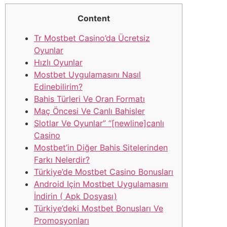
Content
Tr Mostbet Casino’da Ücretsiz
Oyunlar
Hızlı Oyunlar
Mostbet Uygulamasını Nasıl
Edinebilirim?
Bahis Türleri Ve Oran Formatı
Maç Öncesi Ve Canlı Bahisler
Slotlar Ve Oyunlar” “[newline]canlı
Casino
Mostbet’in Diğer Bahis Sitelerinden
Farkı Nelerdir?
Türkiye’de Mostbet Casino Bonusları
Android Için Mostbet Uygulamasını
İndirin ( Apk Dosyası)
Türkiye’deki Mostbet Bonusları Ve
Promosyonları