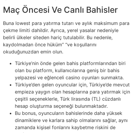
Maç Öncesi Ve Canlı Bahisler
Buna lowest para yatırma tutarı ve aylık maksimum para
çekme limiti dahildir. Ayrıca, yerel yasalar nedeniyle
belirli ülkeler siteden hariç tutulabilir. Bu nedenle,
kaydolmadan önce hüküm” “ve koşullarını
okuduğunuzdan emin olun.
Türkiye’nin önde gelen bahis platformlarından biri
olan bu platform, kullanıcılarına geniş bir bahis
yelpazesi ve eğlenceli casino oyunları sunmakta.
Türkiye’den gelen oyuncular için, Türkiye’de mevcut
empieza yaygın olan hesaplarına para yatırmak için
çeşitli seçeneklerle, Türk lirasında (TL) cüzdanlı
hesap oluşturma seçeneği bulunmaktadır.
Bu bonus, oyuncuların bahislerinde daha yüksek
dinamiklere ve karlara sahip olmalarını sağlar, aynı
zamanda kişisel fonlarını kaybetme riskini de