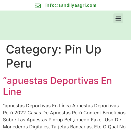
info@sandilyaagri.com
Products & Se
Sandilya’s 
Contact Us
Category:
Pin Up
Peru
“apuestas Deportivas En
Líne
“apuestas Deportivas En Línea Apuestas Deportivas
Perú 2022 Casas De Apuestas Perú Content Beneficios
Sobre Las Apuestas Pin-up Bet ¿puedo Fazer Uso De
Monederos Digitales, Tarjetas Bancarias, Etc O Qual No